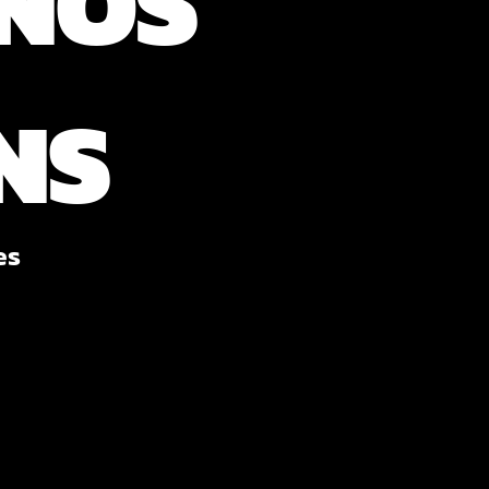
NOS
NS
es