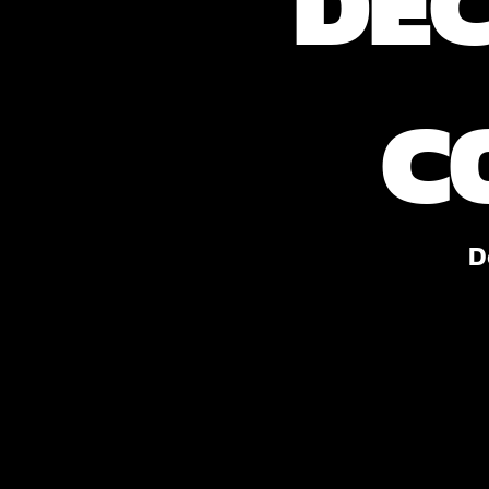
DÉ
C
D