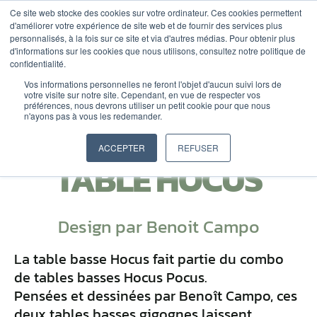
ALLER
Ce site web stocke des cookies sur votre ordinateur. Ces cookies permettent
d'améliorer votre expérience de site web et de fournir des services plus
AU
personnalisés, à la fois sur ce site et via d'autres médias. Pour obtenir plus
CONTENU
DEVIS
d'informations sur les cookies que nous utilisons, consultez notre politique de
confidentialité.
Vos informations personnelles ne feront l'objet d'aucun suivi lors de
votre visite sur notre site. Cependant, en vue de respecter vos
préférences, nous devrons utiliser un petit cookie pour que nous
n'ayons pas à vous les redemander.
ACCEPTER
REFUSER
TABLE HOCUS
Design par Benoit Campo
La table basse Hocus fait partie du combo
de tables basses Hocus Pocus.
Pensées et dessinées par Benoît Campo, ces
deux tables basses gigognes laissent